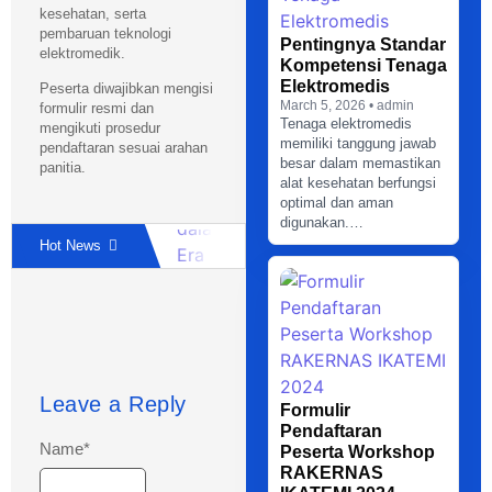
kesehatan, serta
pembaruan teknologi
Pentingnya Standar
elektromedik.
Kompetensi Tenaga
Elektromedis
Peserta diwajibkan mengisi
March 5, 2026 • admin
formulir resmi dan
Tenaga elektromedis
mengikuti prosedur
memiliki tanggung jawab
pendaftaran sesuai arahan
besar dalam memastikan
panitia.
alat kesehatan berfungsi
optimal dan aman
digunakan.…
Peran Elektromedis dalam Era Digi
Hot News
Pentingnya Standar Kompetensi T
Formulir Pendaftaran Peserta W
Formulir Pendaftaran Peserta Wor
Rapat Kerja Nasional IKATEMI 2
Leave a Reply
Formulir
Pendaftaran
Name
*
Peserta Workshop
RAKERNAS